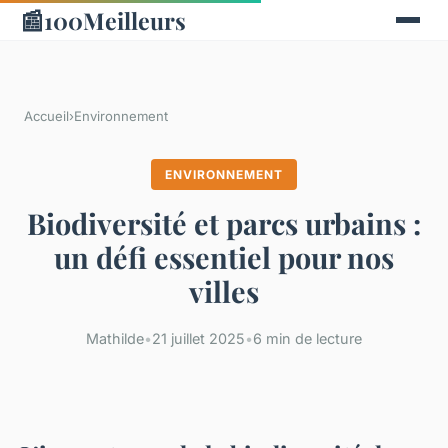
📰
100Meilleurs
Accueil
›
Environnement
ENVIRONNEMENT
Biodiversité et parcs urbains :
un défi essentiel pour nos
villes
Mathilde
•
21 juillet 2025
•
6 min de lecture