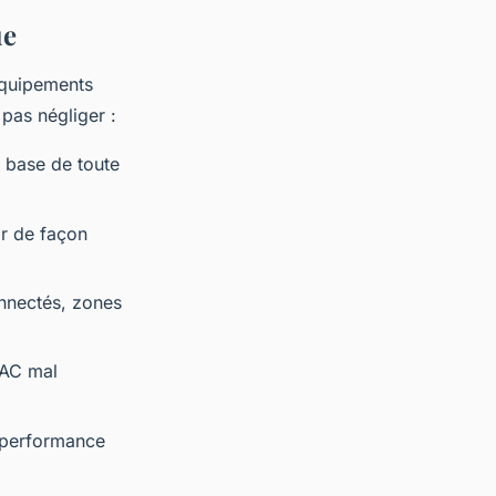
ue
 équipements
 pas négliger :
a base de toute
air de façon
nnectés, zones
PAC mal
e performance