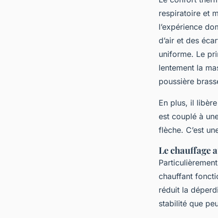
respiratoire et
l’expérience do
d’air et des éca
uniforme. Le pr
lentement la mas
poussière brass
En plus, il libèr
est couplé à un
flèche. C’est un
Le chauffage a
Particulièremen
chauffant foncti
réduit la déperd
stabilité que p