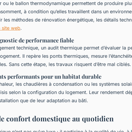
 ou le ballon thermodynamique permettent de produire plu
nsomment, à condition qu’elles travaillent dans un environne
r les méthodes de rénovation énergétique, les détails techn
 site web
.
gnostic de performance fiable
gement technique, un audit thermique permet d’évaluer la 
ogement. Il repère les ponts thermiques, mesure l’étanchéité 
les. Sans cette étape, les travaux risquent d’être mal ciblés.
ts performants pour un habitat durable
aleur, les chaudières à condensation ou les systèmes solai
oisis selon la configuration du logement. Leur rendement d
nstallation que de leur adaptation au bâti.
le confort domestique au quotidien
que n’est pas qu’un luxe : il participe à la qualité de vie, à 