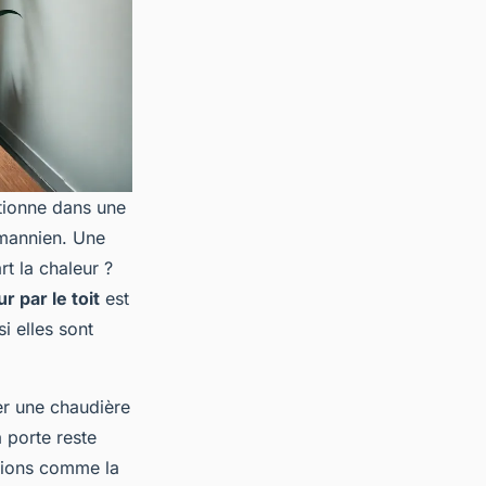
ctionne dans une
smannien. Une
t la chaleur ?
r par le toit
est
si elles sont
ler une chaudière
 porte reste
utions comme la