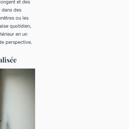
plongent et des
e dans des
enêtres ou les
aise quotidien,
térieur en un
de perspective.
alisée