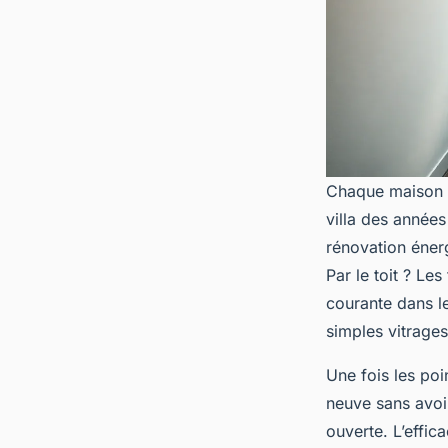
Chaque maison a 
villa des année
rénovation éner
Par le toit ? Le
courante dans l
simples vitrages
Une fois les poi
neuve sans avoir
ouverte. L’effi