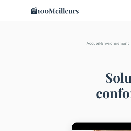
📰
100Meilleurs
Accueil
›
Environnement
Solu
confo