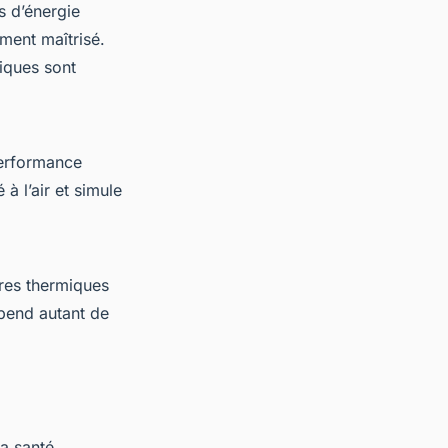
s d’énergie
ment maîtrisé.
iques sont
performance
à l’air et simule
res thermiques
épend autant de
la santé