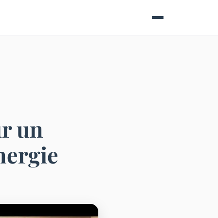
ur un
nergie