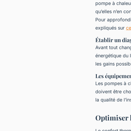
pompe à chaleur
qu’elles n’en co
Pour approfondi
expliqués sur
ce
Établir un dia
Avant tout chan
énergétique du l
les gains possib
Les équipemen
Les pompes à ch
doivent être ch
la qualité de l’i
Optimiser 
Le confort thermi