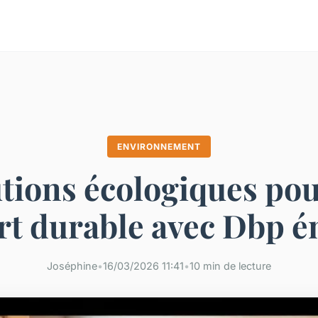
ENVIRONNEMENT
tions écologiques po
rt durable avec Dbp é
Joséphine
•
16/03/2026 11:41
•
10 min de lecture