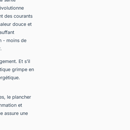
évolutionne
nt des courants
chaleur douce et
auffant
in - moins de
.
gement. Et s’il
tique grimpe en
ergétique.
s, le plancher
ommation et
ue assure une