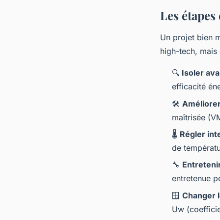
Les étapes 
Un projet bien m
high-tech, mais 
🔍
Isoler ava
efficacité én
🛠️
Améliorer 
maîtrisée (V
🌡️
Régler int
de températu
🔧
Entreteni
entretenue p
🪟
Changer 
Uw (coeffici