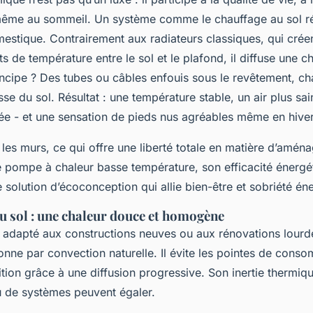
 même au sommeil. Un système comme le chauffage au sol r
mestique. Contrairement aux radiateurs classiques, qui crée
rts de température entre le sol et le plafond, il diffuse une 
incipe ? Des tubes ou câbles enfouis sous le revêtement, ch
se du sol. Résultat : une température stable, un air plus sa
ée - et une sensation de pieds nus agréables même en hiver
e les murs, ce qui offre une liberté totale en matière d’aména
e pompe à chaleur basse température, son efficacité énergé
e solution d’écoconception qui allie bien-être et sobriété én
u sol : une chaleur douce et homogène
t adapté aux constructions neuves ou aux rénovations lourde
onne par convection naturelle. Il évite les pointes de cons
ition grâce à une diffusion progressive. Son inertie thermiq
eu de systèmes peuvent égaler.