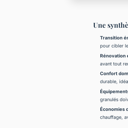
Une synthè
Transition 
pour cibler l
Rénovation 
avant tout r
Confort dom
durable, idé
Équipement
granulés doiv
Économies d
chauffage, a